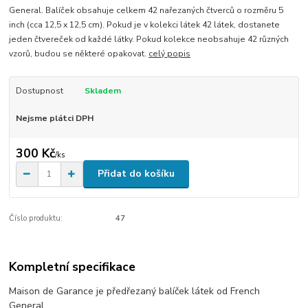
General. Balíček obsahuje celkem 42 nařezaných čtverců o rozměru 5
inch (cca 12,5 x 12,5 cm). Pokud je v kolekci látek 42 látek, dostanete
jeden čtvereček od každé látky. Pokud kolekce neobsahuje 42 různých
vzorů, budou se některé opakovat.
celý popis
Dostupnost
Skladem
Nejsme plátci DPH
300 Kč
/
ks
Přidat do košíku
Číslo produktu:
47
Kompletní specifikace
Maison de Garance je předřezaný balíček látek od French
General.