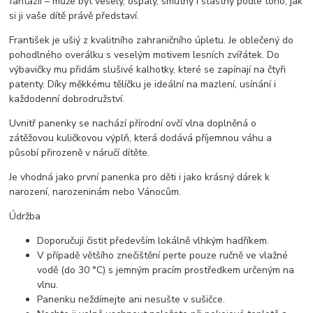
fantazii – může být veselý, ospalý, smutný i šťastný podle toho, jak
si ji vaše dítě právě představí.
František je ušiý z kvalitního zahraničního úpletu. Je oblečený do
pohodlného overálku s veselým motivem lesních zvířátek. Do
výbavičky mu přidám slušivé kalhotky, které se zapínají na čtyři
patenty. Díky měkkému tělíčku je ideální na mazlení, usínání i
každodenní dobrodružství.
Uvnitř panenky se nachází přírodní ovčí vlna doplněná o
zátěžovou kuličkovou výplň, která dodává příjemnou váhu a
působí přirozeně v náručí dítěte.
Je vhodná jako první panenka pro děti i jako krásný dárek k
narození, narozeninám nebo Vánocům.
Údržba
Doporučuji čistit především lokálně vlhkým hadříkem.
V případě většího znečištění perte pouze ručně ve vlažné
vodě (do 30 °C) s jemným pracím prostředkem určeným na
vlnu.
Panenku neždímejte ani nesušte v sušičce.