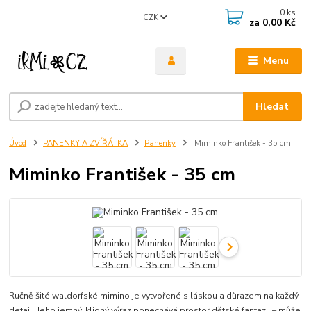
0
ks
CZK
za
0,00 Kč
Menu
Hledat
Úvod
PANENKY A ZVÍŘÁTKA
Panenky
Miminko František - 35 cm
Miminko František - 35 cm
Ručně šité waldorfské mimino je vytvořené s láskou a důrazem na každý
detail. Jeho jemný, klidný výraz ponechává prostor dětské fantazii – může