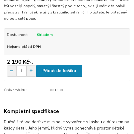
být veselý, ospalý, smutný i šťastný podle toho, jak si ji vaše dítě právě
představí. František je ušiý z kvalitního zahraničního úpletu. Je oblečený
do po...
celý popis
Dostupnost
Skladem
Nejsme plátci DPH
2 190 Kč
/
ks
Přidat do košíku
Číslo produktu:
001030
Kompletní specifikace
Ručně šité waldorfské mimino je vytvořené s láskou a důrazem na
každý detail. Jeho jemný, klidný výraz ponechává prostor dětské